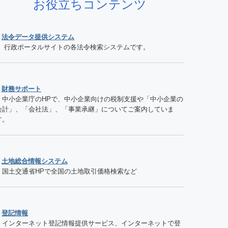
お役立ちコンテンツ
●
法令データ提供システム
行政ポータルサイトの各法令検索システムです。
●
財務サポート
中小企業庁のHPで、中小企業向けの税制支援や「中小企業の
会計」、「会社法」、「事業承継」についてご案内していま
す。
●
土地総合情報システム
国土交通省HPで全国の土地取引価格検索など
●
登記情報
インターネット登記情報提供サービス、インターネットで登