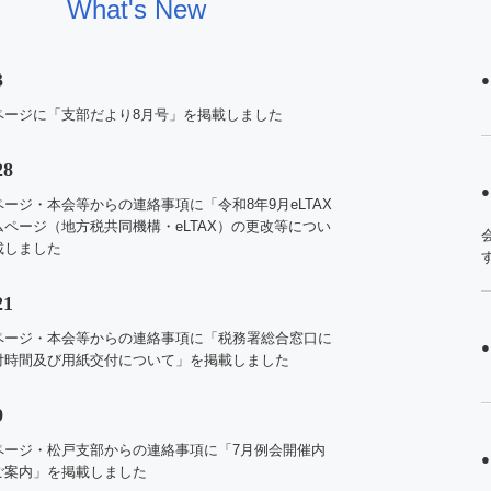
What's New
3
ページに「支部だより8
月号」
を掲載しました
28
ページ・
本会等からの連絡事項に「令和8年9月eLTAX
ページ（地方税共同機構・eLTAX）の更改等につい
載しました
21
ページ・
本会等からの連絡事項に「税務署総合窓口に
付時間及び用紙交付について」を掲載しました
9
ページ・松戸支部からの連絡事項に「7月例会開催内
ご案内」を掲載しました